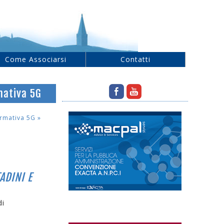
Come Associarsi
Contatti
mativa 5G
ormativa 5G
»
ADINI E
di