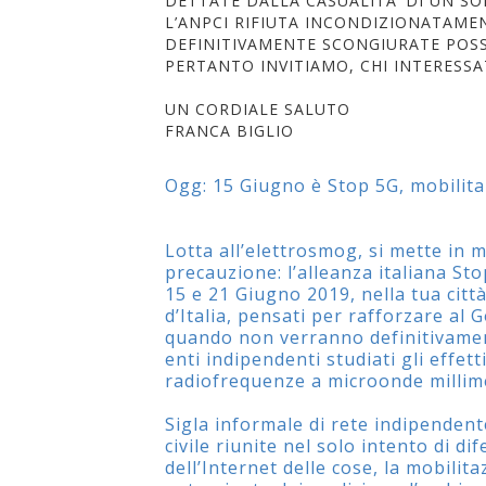
DETTATE DALLA CASUALITA’ DI UN SO
L’ANPCI RIFIUTA INCONDIZIONATAM
DEFINITIVAMENTE SCONGIURATE POSSI
PERTANTO INVITIAMO, CHI INTERESSA
UN CORDIALE SALUTO
FRANCA BIGLIO
Ogg: 15 Giugno è Stop 5G, mobilitaz
Lotta all’elettrosmog, si mette in
precauzione: l’alleanza italiana S
15 e 21 Giugno 2019, nella tua città
d’Italia, pensati per rafforzare al 
quando non verranno definitivament
enti indipendenti studiati gli effet
radiofrequenze a microonde millim
Sigla informale di rete indipendente
civile riunite nel solo intento di d
dell’Internet delle cose, la mobilit