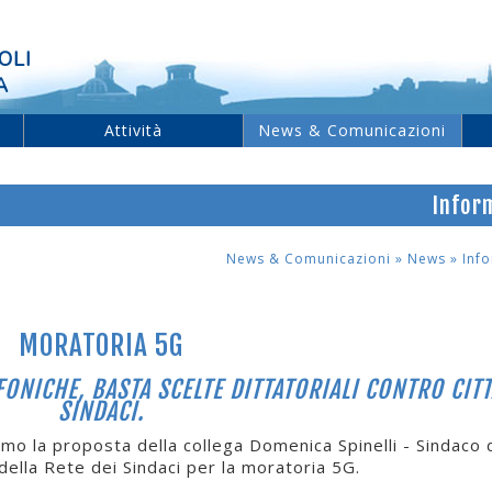
OLI
A
Attività
News & Comunicazioni
Infor
News & Comunicazioni »
News »
Inf
MORATORIA 5G
NICHE, BASTA SCELTE DITTATORIALI CONTRO CITT
SINDACI.
o la proposta della collega Domenica Spinelli - Sindaco 
della Rete dei Sindaci per la moratoria 5G.