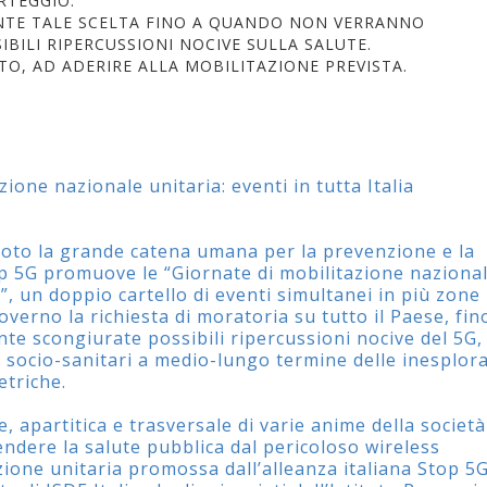
RTEGGIO.
ENTE TALE SCELTA FINO A QUANDO NON VERRANNO
BILI RIPERCUSSIONI NOCIVE SULLA SALUTE.
TO, AD ADERIRE ALLA MOBILITAZIONE PREVISTA.
ione nazionale unitaria: eventi in tutta Italia
 moto la grande catena umana per la prevenzione e la
top 5G promuove le “Giornate di mobilitazione naziona
”, un doppio cartello di eventi simultanei in più zone
Governo la richiesta di moratoria su tutto il Paese, fin
e scongiurate possibili ripercussioni nocive del 5G,
ti socio-sanitari a medio-lungo termine delle inesplor
etriche.
, apartitica e trasversale di varie anime della società
ifendere la salute pubblica dal pericoloso wireless
azione unitaria promossa dall’alleanza italiana Stop 5