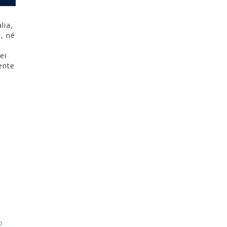
lia,
e, né
ei
ente
P