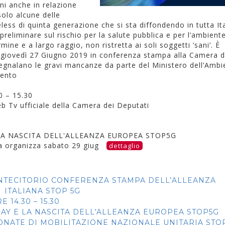
dini anche in relazione
solo alcune delle
less di quinta generazione che si sta diffondendo in tutta Ita
preliminare sul rischio per la salute pubblica e per l’ambient
mine e a largo raggio, non ristretta ai soli soggetti ‘sani’. È
 giovedì 27 Giugno 2019 in conferenza stampa alla Camera d
 segnalano le gravi mancanze da parte del Ministero dell’Ambi
mento
 – 15.30
b Tv ufficiale della Camera dei Deputati
 LA NASCITA DELL'ALLEANZA EUROPEA STOP5G
iana organizza sabato 29 giug
dettaglio
ONTECITORIO CONFERENZA STAMPA DELL’ALLEANZA
ITALIANA STOP 5G
 14.30 – 15.30
 DAY E LA NASCITA DELL'ALLEANZA EUROPEA STOP5G
NATE DI MOBILITAZIONE NAZIONALE UNITARIA STO