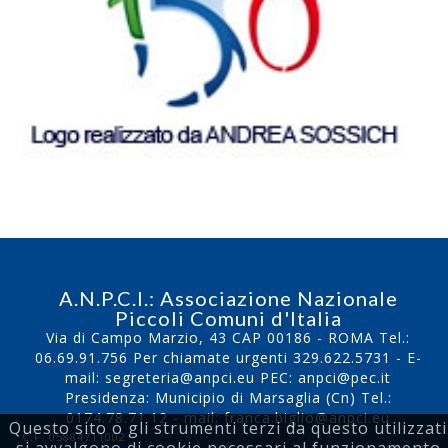
A.N.P.C.I.: Associazione Nazionale
Piccoli Comuni d'Italia
Via di Campo Marzio, 43 CAP 00186 - ROMA Tel.:
06.69.91.756
Per chiamate urgenti
329.622.5731
- E-
mail:
segreteria@anpci.eu
PEC: anpci@pec.it
Presidenza: Municipio di Marsaglia (Cn) Tel.:
0174.78.71.12
- mail:
franca.biglio@anpci.eu
Questo sito o gli strumenti terzi da questo utilizzati
C.F. 05884711002