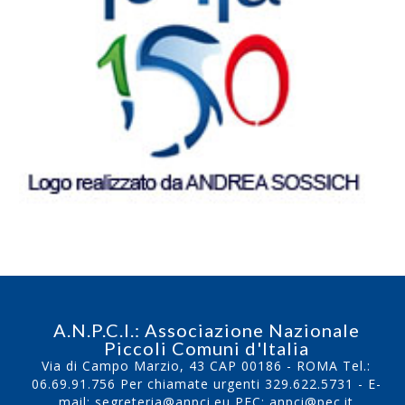
A.N.P.C.I.: Associazione Nazionale
Piccoli Comuni d'Italia
Via di Campo Marzio, 43 CAP 00186 - ROMA Tel.:
06.69.91.756
Per chiamate urgenti
329.622.5731
- E-
mail:
segreteria@anpci.eu
PEC: anpci@pec.it