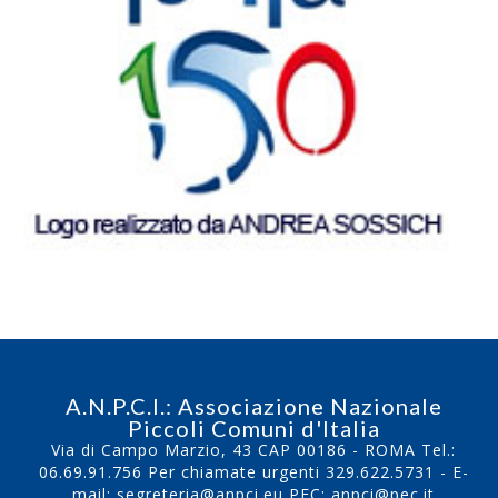
A.N.P.C.I.: Associazione Nazionale
Piccoli Comuni d'Italia
Via di Campo Marzio, 43 CAP 00186 - ROMA Tel.:
06.69.91.756
Per chiamate urgenti
329.622.5731
- E-
mail:
segreteria@anpci.eu
PEC: anpci@pec.it