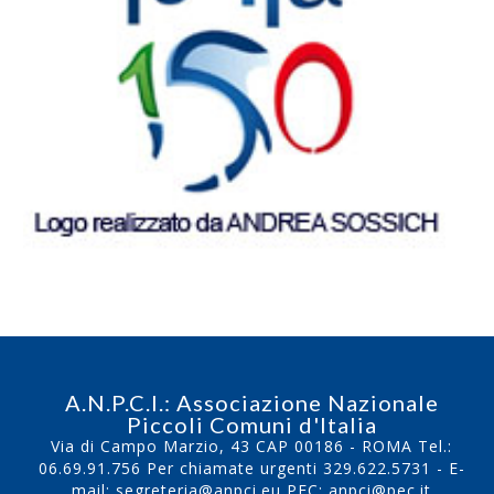
A.N.P.C.I.: Associazione Nazionale
Piccoli Comuni d'Italia
Via di Campo Marzio, 43 CAP 00186 - ROMA Tel.:
06.69.91.756
Per chiamate urgenti
329.622.5731
- E-
mail:
segreteria@anpci.eu
PEC: anpci@pec.it